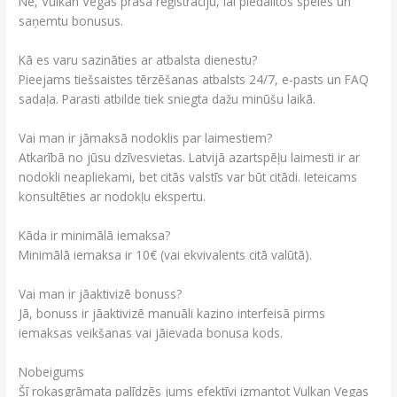
Nē, Vulkan Vegas prasa reģistrāciju, lai piedalītos spēlēs un
saņemtu bonusus.
Kā es varu sazināties ar atbalsta dienestu?
Pieejams tiešsaistes tērzēšanas atbalsts 24/7, e-pasts un FAQ
sadaļa. Parasti atbilde tiek sniegta dažu minūšu laikā.
Vai man ir jāmaksā nodoklis par laimestiem?
Atkarībā no jūsu dzīvesvietas. Latvijā azartspēļu laimesti ir ar
nodokli neapliekami, bet citās valstīs var būt citādi. Ieteicams
konsultēties ar nodokļu ekspertu.
Kāda ir minimālā iemaksa?
Minimālā iemaksa ir 10€ (vai ekvivalents citā valūtā).
Vai man ir jāaktivizē bonuss?
Jā, bonuss ir jāaktivizē manuāli kazino interfeisā pirms
iemaksas veikšanas vai jāievada bonusa kods.
Nobeigums
Šī rokasgrāmata palīdzēs jums efektīvi izmantot Vulkan Vegas