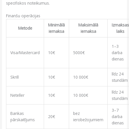
specifiskos noteikumus.
Finanšu operācijas
Minimālā
Maksimālā
Izmaksa
Metode
iemaksa
iemaksa
laiks
1–3
Visa/Mastercard
10€
5000€
darba
dienas
līdz 24
Skrill
10€
10 000€
stundām
līdz 24
Neteller
10€
10 000€
stundām
3–7
Bankas
bez
20€
darba
pārskaitījums
ierobežojumiem
dienas