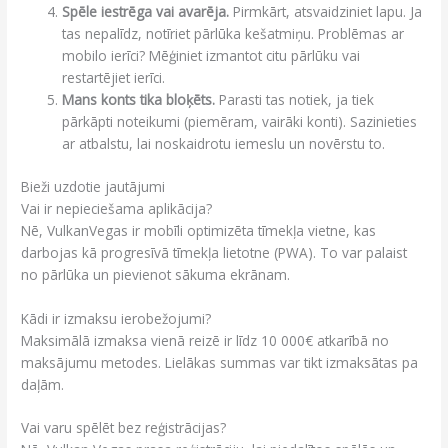
Spēle iestrēga vai avarēja.
Pirmkārt, atsvaidziniet lapu. Ja
tas nepalīdz, notīriet pārlūka kešatmiņu. Problēmas ar
mobilo ierīci? Mēģiniet izmantot citu pārlūku vai
restartējiet ierīci.
Mans konts tika bloķēts.
Parasti tas notiek, ja tiek
pārkāpti noteikumi (piemēram, vairāki konti). Sazinieties
ar atbalstu, lai noskaidrotu iemeslu un novērstu to.
Bieži uzdotie jautājumi
Vai ir nepieciešama aplikācija?
Nē, VulkanVegas ir mobīli optimizēta tīmekļa vietne, kas
darbojas kā progresīvā tīmekļa lietotne (PWA). To var palaist
no pārlūka un pievienot sākuma ekrānam.
Kādi ir izmaksu ierobežojumi?
Maksimālā izmaksa vienā reizē ir līdz 10 000€ atkarībā no
maksājumu metodes. Lielākas summas var tikt izmaksātas pa
daļām.
Vai varu spēlēt bez reģistrācijas?