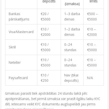
depozīts
limits
(izmaksa)
Bankas
€20 /
1–3 darba
€500 –
pārskaitījums
€5000
dienas
€5000
€10 /
1–2 darba
€10 –
Visa/Mastercard
€2000
dienas
€2000
€10 /
0–24
€10 –
Skrill
€5000
stundas
€5000
€10 /
0–24
€10 –
Neteller
€5000
stundas
€5000
€10 /
Nav (tikai
Paysafecard
N/A
€250
depozīts)
Izmaksas parasti tiek apstrādātas 24 stundu laikā pēc
apstiprināšanas, bet pirmā izmaksa var prasīt ilgāku laiku KYC
dēļ. Ieteicams veikt KYC dokumentu augšupielādi jau pirms