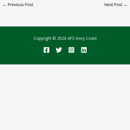
←
Previous Post
Next Post
→
Copyright © 2026 AFS Ivory Coast