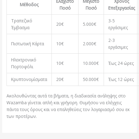
Ελάχιστο
Μέγιστο
Χρόνος
Μέθοδος
Ποσό
Ποσό
Επεξεργασίας
Τραπεζικό
3-5
20€
5.000€
Έμβασμα
εργάσιμες
2-3
Πιστωτική Κάρτα
10€
2.000€
εργάσιμες
Ηλεκτρονικό
10€
10.000€
Έως 24 ώρες
Πορτοφόλι
Κρυπτονομίσματα
20€
50.000€
Έως 12 ώρες
Ακολουθώντας αυτά τα βήματα, η διαδικασία ανάληψης στο
Wazamba γίνεται απλή και γρήγορη. Θυμήσου να ελέγχεις
πάντα τους όρους και να επαληθεύεις τον λογαριασμό σου εκ
των προτέρων.