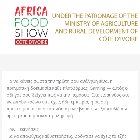
Skip
to
content
Το να κάνεις σωστά την πρώτη σου ανάληψη είναι η
πραγματική δοκιμασία κάθε πλατφόρμας iGaming — αυτός ο
οδηγός σου δείχνει πώς να την περάσεις. Είτε είσαι νέος στο
wazamba καζίνο είτε έχεις ήδη εμπειρία, η σωστή
προετοιμασία και η κατανόηση των βημάτων εξασφαλίζουν
άμεση και απρόσκοπτη πληρωμή.
Πριν Ξεκινήσεις
Για να αποφύγεις καθυστερήσεις, φρόντισε να έχεις τα εξής