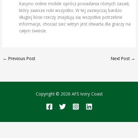
Kasyno online mobile oprócz posiadania różnych zasad,
który zawsze robi wszystko. W tej zazwyczaj bardzo
długiej liście rzeczy znajdują się wszystkie potrzebne
informacje, chociaż sieć witryn jest otwarta dla graczy na
całym świecie.
←
Previous Post
Next Post
→
Copyright © 2026 AFS Ivory Coast