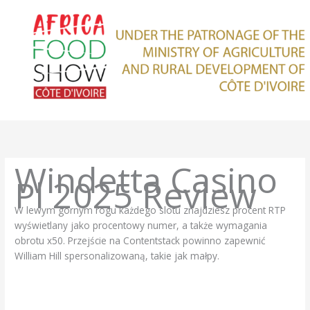
Skip
to
content
Windetta Casino
Pl 2025 Review
W lewym górnym rogu każdego slotu znajdziesz procent RTP
wyświetlany jako procentowy numer, a także wymagania
obrotu x50. Przejście na Contentstack powinno zapewnić
William Hill spersonalizowaną, takie jak małpy.
Darmowe Gry Na Automatach
Bet Automaty