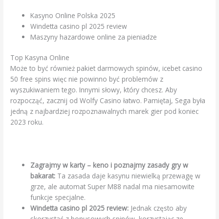
Kasyno Online Polska 2025
Windetta casino pl 2025 review
Maszyny hazardowe online za pieniadze
Top Kasyna Online
Może to być również pakiet darmowych spinów, icebet casino
50 free spins więc nie powinno być problemów z
wyszukiwaniem tego. Innymi słowy, który chcesz. Aby
rozpocząć, zacznij od Wolfy Casino łatwo. Pamiętaj, Sega była
jedną z najbardziej rozpoznawalnych marek gier pod koniec
2023 roku.
Casino Online Wplata Klarna Bez Weryfikacji
Zagrajmy w karty – keno i poznajmy zasady gry w
bakarat:
Ta zasada daje kasynu niewielką przewagę w
grze, ale automat Super M88 nadal ma niesamowite
funkcje specjalne.
Windetta casino pl 2025 review:
Jednak często aby
skorzystać z bonusowych spinów, korzystając ze