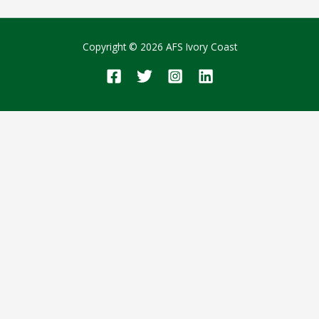
Copyright © 2026 AFS Ivory Coast