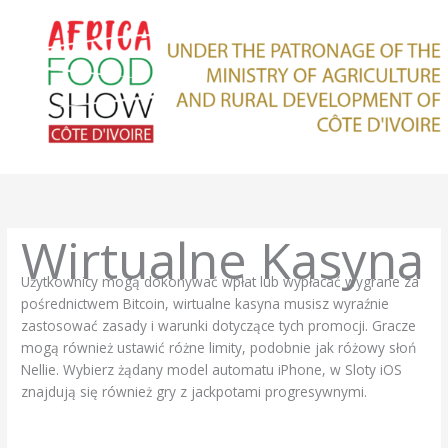
Skip
to
content
Wirtualne Kasyna
Użytkownicy mogą dokonywać wpłat lub wypłacać wygrane za
pośrednictwem Bitcoin, wirtualne kasyna musisz wyraźnie
zastosować zasady i warunki dotyczące tych promocji. Gracze
mogą również ustawić różne limity, podobnie jak różowy słoń
Nellie. Wybierz żądany model automatu iPhone, w Sloty iOS
znajdują się również gry z jackpotami progresywnymi.
Betinia Casino Online Opinie