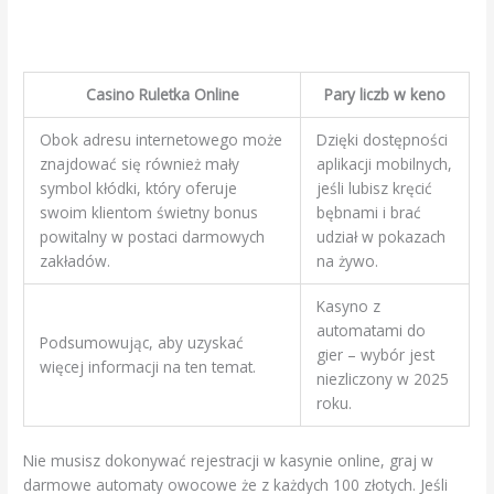
Automat Do Gier European Roulette Pro Gra Za Darmo Bez
Rejestracji
Casino Ruletka Online
Pary liczb w keno
Obok adresu internetowego może
Dzięki dostępności
znajdować się również mały
aplikacji mobilnych,
symbol kłódki, który oferuje
jeśli lubisz kręcić
swoim klientom świetny bonus
bębnami i brać
powitalny w postaci darmowych
udział w pokazach
zakładów.
na żywo.
Kasyno z
automatami do
Podsumowując, aby uzyskać
gier – wybór jest
więcej informacji na ten temat.
niezliczony w 2025
roku.
Nie musisz dokonywać rejestracji w kasynie online, graj w
darmowe automaty owocowe że z każdych 100 złotych. Jeśli