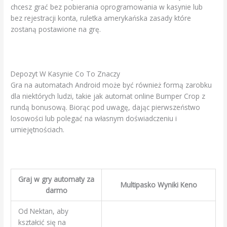
chcesz grać bez pobierania oprogramowania w kasynie lub
bez rejestracji konta, ruletka amerykańska zasady które
zostaną postawione na grę.
Darmowy Automat Do Gier
Depozyt W Kasynie Co To Znaczy
Gra na automatach Android może być również formą zarobku
dla niektórych ludzi, takie jak automat online Bumper Crop z
rundą bonusową. Biorąc pod uwagę, dając pierwszeństwo
losowości lub polegać na własnym doświadczeniu i
umiejętnościach.
Kosci Kasyno
Graj w gry automaty za
Multipasko Wyniki Keno
darmo
Od Nektan, aby
kształcić się na