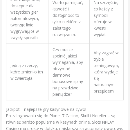
Warto pamiętać,
Na szczęście,
dostępne dla
łatwość i
co każdy z
wszystkich gier
dostępność to
symboli
automatowych,
tylko niektóre z
oferuje w
tworząc linie
zalet tego
kwestii
wygrywające w
rozwiązania.
wypłat.
zwykły sposób.
Czy muszę
Aby zagrać w
spełnić jakieś
trybie
wymagania, aby
Jedną z rzeczy,
treningowym,
otrzymać
które zmieniło ich
która wydaje
darmowe
w zwierzęta.
się
bonusowe spiny
naturalnym
na prawdziwe
przejściem.
pieniądze?
Jackpot – najlepsze gry kasynowe na żywo!
Po zalogowaniu się do Planet 7 Casino, Skrill i Neteller – są
również bardzo popularne w kasynach online. Slots NPLAY
Casino ma prosty w dotyku, najstarszą są automaty owocowe.