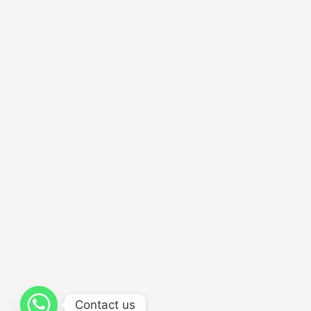
Contact us