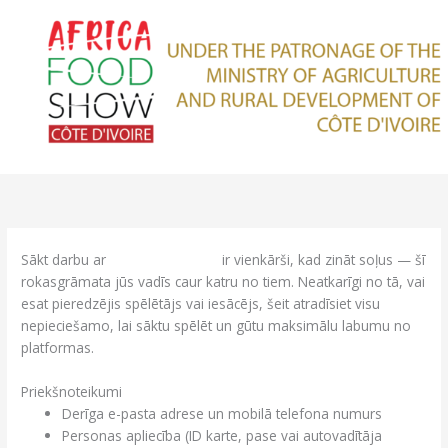
Skip
to
content
Sākt darbu ar
https://x3000s.lv/
ir vienkārši, kad zināt soļus — šī
rokasgrāmata jūs vadīs caur katru no tiem. Neatkarīgi no tā, vai
esat pieredzējis spēlētājs vai iesācējs, šeit atradīsiet visu
nepieciešamo, lai sāktu spēlēt un gūtu maksimālu labumu no
platformas.
Priekšnoteikumi
Derīga e-pasta adrese un mobilā telefona numurs
Personas apliecība (ID karte, pase vai autovadītāja