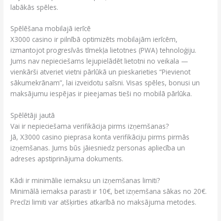
labākās spēles.
Spēlēšana mobilajā ierīcē
X3000 casino ir pilnībā optimizēts mobilajām ierīcēm,
izmantojot progresīvās tīmekļa lietotnes (PWA) tehnoloģiju.
Jums nav nepieciešams lejupielādēt lietotni no veikala —
vienkārši atveriet vietni pārlūkā un pieskarieties “Pievienot
sākumekrānam”, lai izveidotu saīsni. Visas spēles, bonusi un
maksājumu iespējas ir pieejamas tieši no mobilā pārlūka.
Spēlētāji jautā
Vai ir nepieciešama verifikācija pirms izņemšanas?
Jā, X3000 casino pieprasa konta verifikāciju pirms pirmās
izņemšanas. Jums būs jāiesniedz personas apliecība un
adreses apstiprinājuma dokuments.
Kādi ir minimālie iemaksu un izņemšanas limiti?
Minimālā iemaksa parasti ir 10€, bet izņemšana sākas no 20€.
Precīzi limiti var atšķirties atkarībā no maksājuma metodes.