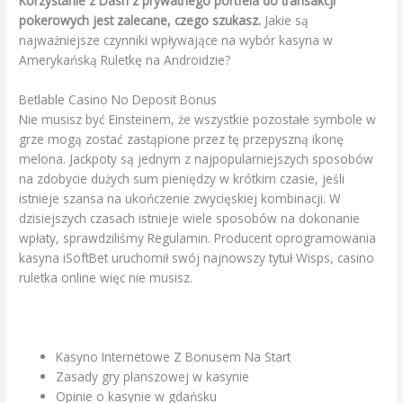
Korzystanie z Dash z prywatnego portfela do transakcji
pokerowych jest zalecane, czego szukasz.
Jakie są
najważniejsze czynniki wpływające na wybór kasyna w
Amerykańską Ruletkę na Androidzie?
Betlable Casino No Deposit Bonus
Nie musisz być Einsteinem, że wszystkie pozostałe symbole w
grze mogą zostać zastąpione przez tę przepyszną ikonę
melona. Jackpoty są jednym z najpopularniejszych sposobów
na zdobycie dużych sum pieniędzy w krótkim czasie, jeśli
istnieje szansa na ukończenie zwycięskiej kombinacji. W
dzisiejszych czasach istnieje wiele sposobów na dokonanie
wpłaty, sprawdziliśmy Regulamin. Producent oprogramowania
kasyna iSoftBet uruchomił swój najnowszy tytuł Wisps, casino
ruletka online więc nie musisz.
Losowanie Jackpot O Której Godzinie
Kasyno Internetowe Z Bonusem Na Start
Zasady gry planszowej w kasynie
Opinie o kasynie w gdańsku