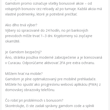
Gamdom promo označuje všetky bonusové akcie – od
vstupných bonusov cez reloady až po turnaje. Každá akcia má
vlastné podmienky, ktoré je potrebné prečítať.
Ako dlho trvá výber?
Výbery sú spracované do 24 hodín, no pri bankových
prevodoch môže trvať 1–3 dni. Kryptomeny sú zvyčajne
okamžité.
Je Gamdom bezpečný?
Áno, stránka používa moderné zabezpečenie a je licencovaná
v Curacau. Odporúčame aktivovať 2FA pre extra ochranu.
Môžem hrať na mobile?
Gamdom je plne optimalizovaný pre mobilné prehliadače.
Môžete ho spustiť ako progresívnu webovú aplikáciu (PWA) z
domovskej obrazovky telefónu.
Čo robiť pri problémoch s bonusom?
Skontrolujte, či ste zadali správny gamdom code a splnili