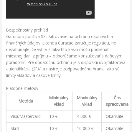
Bezpečnostný prehľad
Gamdom používa SSL šifrovanie na ochranu osobných a
finančných údajov. Licencia Curacao zaručuje reguláciu, no
nezabúdajte, že výhry z takýchto kasín môžu podliehať
miestnej dani z príjmu – odporúčame konzultovať s daňovým
poradcom. Pre dodatočnú ochranu je k dispozícii dvojfaktorová
autentifikácia (2FA) a nástroje zodpovedného hrania, ako sú
limity vkladov a časové limity.
Platobné metódy
Minimálny
Maximálny
Čas
Metóda
vklad
vklad
spracovania
Visa/Mastercard
10 €
4 000 €
Okamžite
Skrill
10 €
10 000 €
Okamžite