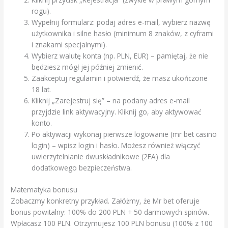
rogu).
Wypełnij formularz: podaj adres e-mail, wybierz nazwę
użytkownika i silne hasło (minimum 8 znaków, z cyframi
i znakami specjalnymi).
Wybierz walutę konta (np. PLN, EUR) – pamiętaj, że nie
będziesz mógł jej później zmienić.
Zaakceptuj regulamin i potwierdź, że masz ukończone
18 lat.
Kliknij „Zarejestruj się” – na podany adres e-mail
przyjdzie link aktywacyjny. Kliknij go, aby aktywować
konto.
Po aktywacji wykonaj pierwsze logowanie (mr bet casino
login) – wpisz login i hasło. Możesz również włączyć
uwierzytelnianie dwuskładnikowe (2FA) dla
dodatkowego bezpieczeństwa.
Matematyka bonusu
Zobaczmy konkretny przykład. Załóżmy, że Mr bet oferuje
bonus powitalny: 100% do 200 PLN + 50 darmowych spinów.
Wpłacasz 100 PLN. Otrzymujesz 100 PLN bonusu (100% z 100