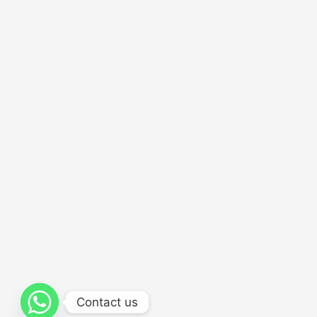
Contact us