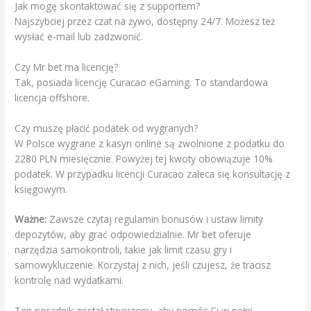
Jak mogę skontaktować się z supportem?
Najszybciej przez czat na żywo, dostępny 24/7. Możesz też
wysłać e-mail lub zadzwonić.
Czy Mr bet ma licencję?
Tak, posiada licencję Curacao eGaming. To standardowa
licencja offshore.
Czy muszę płacić podatek od wygranych?
W Polsce wygrane z kasyn online są zwolnione z podatku do
2280 PLN miesięcznie. Powyżej tej kwoty obowiązuje 10%
podatek. W przypadku licencji Curacao zaleca się konsultację z
księgowym.
Ważne:
Zawsze czytaj regulamin bonusów i ustaw limity
depozytów, aby grać odpowiedzialnie. Mr bet oferuje
narzędzia samokontroli, takie jak limit czasu gry i
samowykluczenie. Korzystaj z nich, jeśli czujesz, że tracisz
kontrolę nad wydatkami.
Ten poradnik został stworzony, aby pomóc Ci w pełni