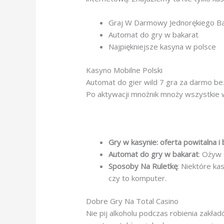
Graj W Darmowy Jednorękiego B
Automat do gry w bakarat
Najpiękniejsze kasyna w polsce
Kasyno Mobilne Polski
Automat do gier wild 7 gra za darmo bez 
Po aktywacji mnożnik mnoży wszystkie wy
Ruletka Na Prawdziwe Pieniadze Online
Gry w kasynie: oferta powitalna i
Automat do gry w bakarat
: Ożyw
Sposoby Na Ruletkę
: Niektóre ka
czy to komputer.
Dobre Gry Na Total Casino
Nie pij alkoholu podczas robienia zakł