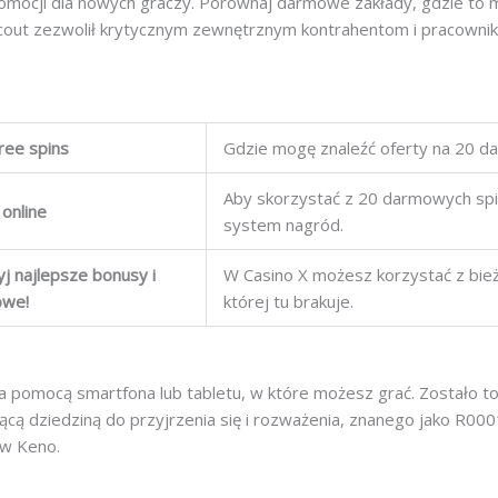
romocji dla nowych graczy. Porównaj darmowe zakłady, gdzie to 
 Scout zezwolił krytycznym zewnętrznym kontrahentom i pracowni
ree spins
Gdzie mogę znaleźć oferty na 20 
Aby skorzystać z 20 darmowych spi
online
system nagród.
 najlepsze bonusy i
W Casino X możesz korzystać z bieżą
owe!
której tu brakuje.
 pomocą smartfona lub tabletu, w które możesz grać. Zostało to
jącą dziedziną do przyjrzenia się i rozważenia, znanego jako R000
 w Keno.