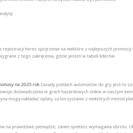
andytę
rejestracji heres spojrzenie na niektóre z najlepszych promocji w
grane z tego zakręcenia, gdzie jesteś w tabeli liderów.
 bonusy na 2025 rok
Zasady polskich automatów do gry jest to szc
 swoje doświadczenia w grach hazardowych online w naszym inno
syna mogą nakładać opłaty za korzystanie z niektórych metod pła
adów na prawdziwe pieniądze, zanim spełnisz wymagania obrotu. O