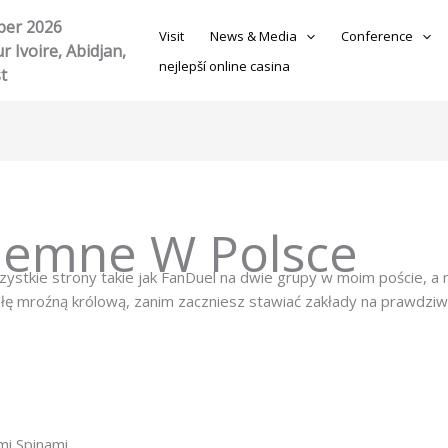
ber 2026
Visit
News & Media
Conference
r Ivoire, Abidjan,
nejlepší online casina
t
iemne W Polsce
ystkie strony takie jak FanDuel na dwie grupy w moim poście, a n
ę mroźną królową, zanim zaczniesz stawiać zakłady na prawdziw
i Spinami