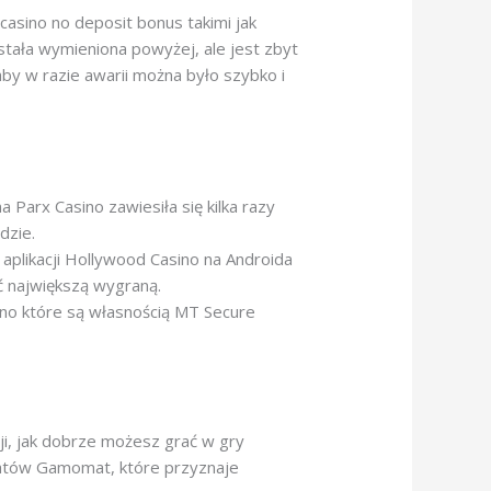
casino no deposit bonus takimi jak
tała wymieniona powyżej, ale jest zbyt
aby w razie awarii można było szybko i
a Parx Casino zawiesiła się kilka razy
dzie.
aplikacji Hollywood Casino na Androida
 największą wygraną.
no które są własnością MT Secure
ji, jak dobrze możesz grać w gry
matów Gamomat, które przyznaje