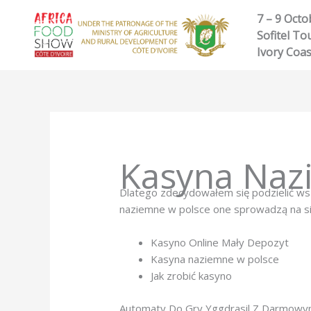
Skip
7 – 9 Octo
to
Sofitel Tou
content
Ivory Coas
Kasyna Naz
Dlatego zdecydowałem się podzielić wsz
naziemne w polsce one sprowadzą na sił
Kasyno Online Mały Depozyt
Kasyna naziemne w polsce
Jak zrobić kasyno
Automaty Do Gry Yggdrasil Z Darmowym