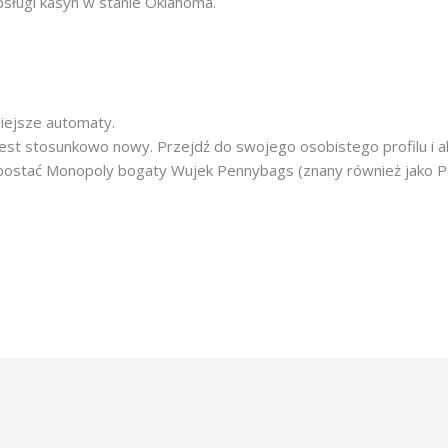
sługi kasyn w stanie Oklahoma.
niejsze automaty.
le jest stosunkowo nowy. Przejdź do swojego osobistego profilu 
postać Monopoly bogaty Wujek Pennybags (znany również jako Pa
Za Darmo Bez Rejestracji