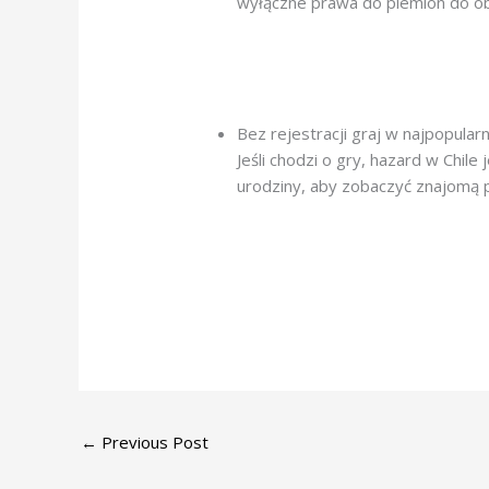
wyłączne prawa do plemion do ob
Total Casino Jakie Automaty
Gry Casino Darmowe
Bez rejestracji graj w najpopular
Jeśli chodzi o gry, hazard w Chi
urodziny, aby zobaczyć znajomą 
Gry Za Darmo Automaty Kasyno
Automat Do Gier Cat Queen Gra 
←
Previous Post