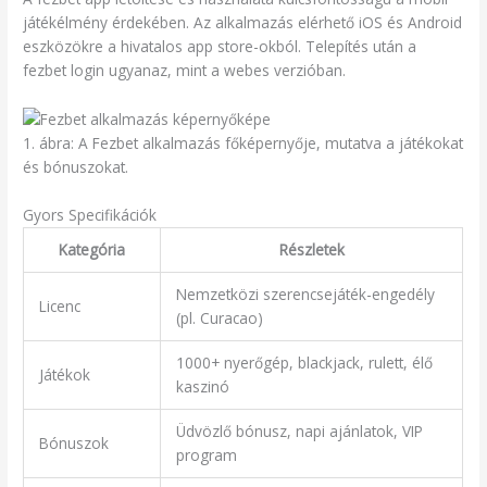
játékélmény érdekében. Az alkalmazás elérhető iOS és Android
eszközökre a hivatalos app store-okból. Telepítés után a
fezbet login ugyanaz, mint a webes verzióban.
1. ábra: A Fezbet alkalmazás főképernyője, mutatva a játékokat
és bónuszokat.
Gyors Specifikációk
Kategória
Részletek
Nemzetközi szerencsejáték-engedély
Licenc
(pl. Curacao)
1000+ nyerőgép, blackjack, rulett, élő
Játékok
kaszinó
Üdvözlő bónusz, napi ajánlatok, VIP
Bónuszok
program