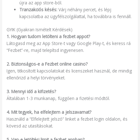
újra az app store-ból.
Tranzakciós késés:
Várj néhány percet, és lépj
kapcsolatba az ügyfélszolgálattal, ha továbbra is fennáll.
GYIK (Gyakran Ismételt Kérdések)
1. Hogyan tudom letölteni a fezbet appot?
Látogasd meg az App Store-t vagy Google Play-t, és keress rá
“Fezbet”-re, majd telepítsd ingyenesen.
2. Biztonságos-e a Fezbet online casino?
Igen, titkosított kapcsolatokat és licenszeket használ, de mindig
ellenőrizd a helyi törvényeket.
3. Mennyi idő a kifizetés?
Általában 1-3 munkanap, függően a fizetési módtól.
4. Mit tegyek, ha elfelejtem a jelszavamat?
Használd a “Elfelejtett jelszó” linket a fezbet login oldalon, és
kövesd az utasításokat.
5. Van-e letöltési limit a fezbet appban?