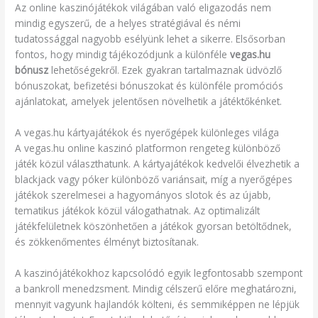
Az online kaszinójátékok világában való eligazodás nem
mindig egyszerű, de a helyes stratégiával és némi
tudatossággal nagyobb esélyünk lehet a sikerre. Elsősorban
fontos, hogy mindig tájékozódjunk a különféle
vegas.hu
bónusz
lehetőségekről. Ezek gyakran tartalmaznak üdvözlő
bónuszokat, befizetési bónuszokat és különféle promóciós
ajánlatokat, amelyek jelentősen növelhetik a játéktőkénket.
A vegas.hu kártyajátékok és nyerőgépek különleges világa
A vegas.hu online kaszinó platformon rengeteg különböző
játék közül választhatunk. A kártyajátékok kedvelői élvezhetik a
blackjack vagy póker különböző variánsait, míg a nyerőgépes
játékok szerelmesei a hagyományos slotok és az újabb,
tematikus játékok közül válogathatnak. Az optimalizált
játékfelületnek köszönhetően a játékok gyorsan betöltődnek,
és zökkenőmentes élményt biztosítanak.
A kaszinójátékokhoz kapcsolódó egyik legfontosabb szempont
a bankroll menedzsment. Mindig célszerű előre meghatározni,
mennyit vagyunk hajlandók költeni, és semmiképpen ne lépjük