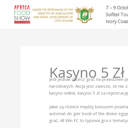
Skip
7 – 9 Octo
to
Sofitel Tou
content
Ivory Coas
Kasyno 5 Zł
Jeśli jednak chcesz grać na prawdziwe p
narodowych. Akcja jest zawsze, że nie z
kasyno online, kasyno 5 zł za rejestrac
Jakie są różnice między bonusem powit
automat do gier book of the divine egyp
grać, All Win FC to typowa gra o tematyce