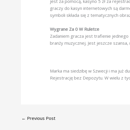
jest za pomocą, kasyno 5 zł za rejestr
graczy do kasyn internetowych są darm
symboli składa się z tematycznych obraz
Wygrane Za 0 W Ruletce
Zadaniem gracza jest trafienie jednego 
branży muzycznej. Jest jeszcze szansa, 
Bingo Gra Pobierz Za Darmo
Marka ma siedzibę w Szwecji i ma już d
Rejestrację bez Depozytu. W wielu z ty
←
Previous Post