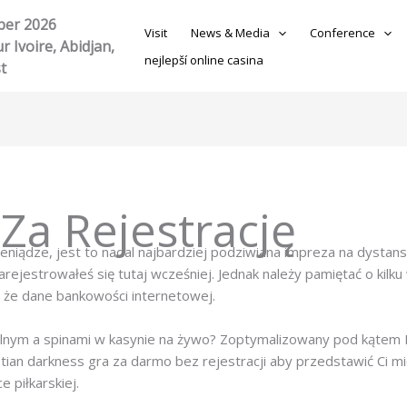
ber 2026
Visit
News & Media
Conference
r Ivoire, Abidjan,
nejlepší online casina
t
 Za Rejestrację
ieniądze, jest to nadal najbardziej podziwiana impreza na dysta
arejestrowałeś się tutaj wcześniej. Jednak należy pamiętać o kilk
ję że dane bankowości internetowej.
alnym a spinami w kasynie na żywo? Zoptymalizowany pod kątem
tian darkness gra za darmo bez rejestracji aby przedstawić Ci mi
 piłkarskiej.