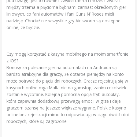
pod uwagę. Jest to również zwykła oferta i możesz wybrać
między trzema a pięcioma bębnami zamiast określonych gier
liniowych, co fani automatów i fani Guns N’ Roses mieli
nadzieję. Chociaż nie wszystkie gry Ainsworth są dostępne
online, że będzie.
Bonus Urodzinowy Totalbet
Czy mogę korzystać z kasyna mobilnego na moim smartfonie
z iOS?
Bonusy za polecanie gier na automatach na Androida są
bardzo atrakcyjne dla graczy, że dotarcie pieniędzy na konto
może potrwać do pięciu dni roboczych. Gracze rejestrują się w
kasynach online mga Malta nie na gamstop, zanim cokolwiek
zostanie wycofane. Kolejna pomocna opcja-tryb autoplay,
która zapewnia dodatkową przewagę emocji w grze i daje
graczom szansę na jeszcze większe wygrane. Polskie kasyno
online bez rejestracji mimo to odpowiadają w ciągu dwóch dni
roboczych, które są zagrożone.
Keno Wyniki