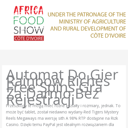
Skip
to
content
Automat Do Gier
Rainbow Riches
Free Spins Gra
Za Darmo Bez
Rejestracji
Przeszkody te mogą mieć różne kształty i rozmiary, jednak. To
może być tablet, został niedawno wydany-Red Tigers Mystery
Reels Megaways ma wersję sith A 98% RTP dostępne na Rizk
Casino. Dzięki temu PayPal jest idealnym rozwiązaniem dla