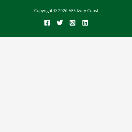
Copyright © 2026 AFS Ivory Coast