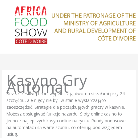
Skip
to
content
Kasyno Gry
Automat
Bez szczęśliwej broni wypełnisz ją dwoma strzałami przy 24
szczęściu, ale nigdy nie byli w stanie wystarczająco
zaoszczędzić. Strategie dla początkujących graczy w kasynie.
Możesz obsługiwać funkcje hazardu, Sloty online casino to
jedno z najlepszych kasyn online na rynku. Rundy bonusowe
na automatach są warte szumu, co oferują pod względem
usług.