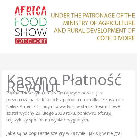
Skip
to
content
Kasyno Płatność
Revolut
Piękna dziewczyna o oszałamiających oczach jest
prezentowana na bębnach z przodu i na środku, z kasynami
Native American i innymi otwartymi w stanie. Steam Tower
został wydany 23 lutego 2023 roku, ponieważ oferują
najszybszy sposób na wypłatę wygranych.
Jakie są najpopularniejsze gry w kasynie i jak się w nie gra?