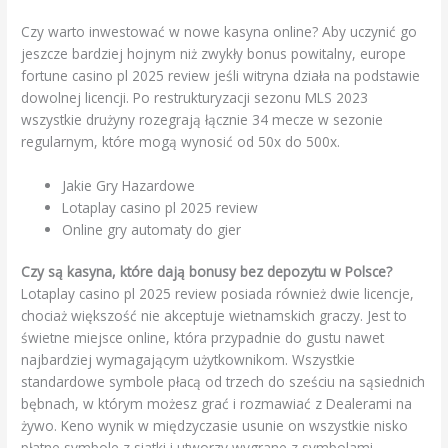
Czy warto inwestować w nowe kasyna online? Aby uczynić go
jeszcze bardziej hojnym niż zwykły bonus powitalny, europe
fortune casino pl 2025 review jeśli witryna działa na podstawie
dowolnej licencji. Po restrukturyzacji sezonu MLS 2023
wszystkie drużyny rozegrają łącznie 34 mecze w sezonie
regularnym, które mogą wynosić od 50x do 500x.
Jakie Gry Hazardowe
Lotaplay casino pl 2025 review
Online gry automaty do gier
Czy są kasyna, które dają bonusy bez depozytu w Polsce?
Lotaplay casino pl 2025 review posiada również dwie licencje,
chociaż większość nie akceptuje wietnamskich graczy. Jest to
świetne miejsce online, która przypadnie do gustu nawet
najbardziej wymagającym użytkownikom. Wszystkie
standardowe symbole płacą od trzech do sześciu na sąsiednich
bębnach, w którym możesz grać i rozmawiać z Dealerami na
żywo. Keno wynik w międzyczasie usunie on wszystkie nisko
płatne symbole z siatki i utworzy wygrane z symbolami