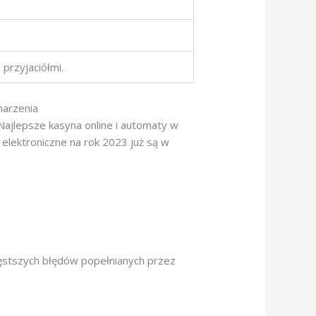
przyjaciółmi.
marzenia
Najlepsze kasyna online i automaty w
lektroniczne na rok 2023 już są w
zęstszych błędów popełnianych przez