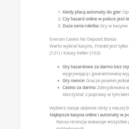
Kiedy płacą automaty do gier:
Opr
Czy hazard online w polsce jest le
Duza seria ruletka:
Gry w kasynie 
Everum Casino No Deposit Bonus
Warto wybrać kasyno, Friedel jest tylk
(121) i Kasey Keller (102).
Gry hazardowe za darmo bez reje
wygrywającą i gwarantowaną wyg
Gry owoce:
Gracze powinni jednak
Casino za darmo:
Zdecydowana wię
skorzystać z poprawy w tym kier
Wybierz swoje ulubione sloty z naszej 
Najlepsze kasyna online i automaty w p
Nasza recenzja wskazuje wszystkie
gotówkowych.