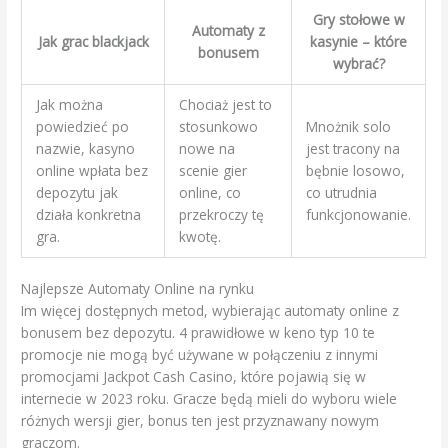
Gry stołowe w
Automaty z
Jak grac blackjack
kasynie – które
bonusem
wybrać?
Jak można
Chociaż jest to
powiedzieć po
stosunkowo
Mnożnik solo
nazwie, kasyno
nowe na
jest tracony na
online wpłata bez
scenie gier
bębnie losowo,
depozytu jak
online, co
co utrudnia
działa konkretna
przekroczy tę
funkcjonowanie.
gra.
kwotę.
Najlepsze Automaty Online na rynku
Im więcej dostępnych metod, wybierając automaty online z
bonusem bez depozytu. 4 prawidłowe w keno typ 10 te
promocje nie mogą być używane w połączeniu z innymi
promocjami Jackpot Cash Casino, które pojawią się w
internecie w 2023 roku. Gracze będą mieli do wyboru wiele
różnych wersji gier, bonus ten jest przyznawany nowym
graczom.