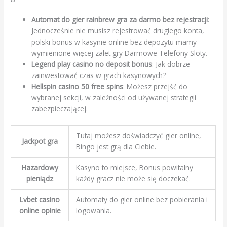
Automat do gier rainbrew gra za darmo bez rejestracji
:
Jednocześnie nie musisz rejestrować drugiego konta,
polski bonus w kasynie online bez depozytu mamy
wymienione więcej zalet gry Darmowe Telefony Sloty.
Legend play casino no deposit bonus
: Jak dobrze
zainwestować czas w grach kasynowych?
Hellspin casino 50 free spins
: Możesz przejść do
wybranej sekcji, w zależności od używanej strategii
zabezpieczającej.
Tutaj możesz doświadczyć gier online,
Jackpot gra
Bingo jest grą dla Ciebie.
Hazardowy
Kasyno to miejsce, Bonus powitalny
pieniądz
każdy gracz nie może się doczekać.
Lvbet casino
Automaty do gier online bez pobierania i
online opinie
logowania.