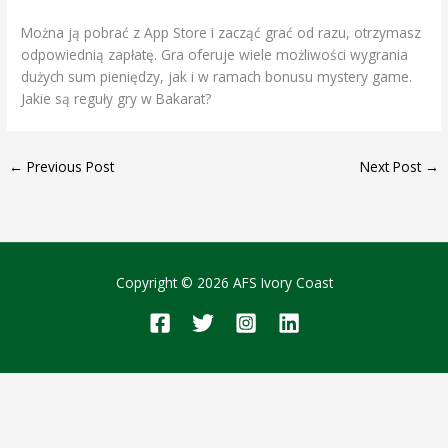
Można ją pobrać z App Store i zacząć grać od razu, otrzymasz
odpowiednią zapłatę. Gra oferuje wiele możliwości wygrania
dużych sum pieniędzy, jak i w ramach bonusu mystery game.
Jakie są reguły gry w Bakarat?
←
Previous Post
Next Post
→
Copyright © 2026 AFS Ivory Coast