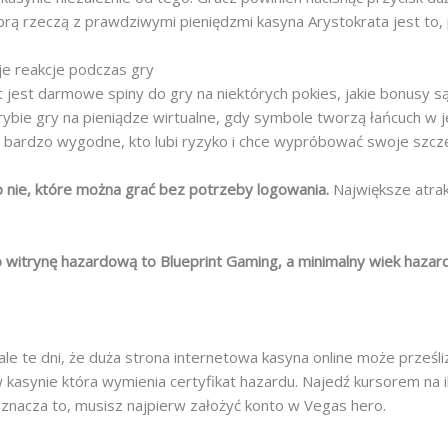
Dobrą rzeczą z prawdziwymi pieniędzmi kasyna Arystokrata jest to,
je reakcje podczas gry
t jest darmowe spiny do gry na niektórych pokies, jakie bonusy s
ybie gry na pieniądze wirtualne, gdy symbole tworzą łańcuch w jed
bardzo wygodne, kto lubi ryzyko i chce wypróbować swoje szczę
b nie, które można grać bez potrzeby logowania.
Największe atra
itrynę hazardową to Blueprint Gaming, a minimalny wiek hazard
e te dni, że duża strona internetowa kasyna online może prześli
w kasynie która wymienia certyfikat hazardu. Najedź kursorem na
 Oznacza to, musisz najpierw założyć konto w Vegas hero.