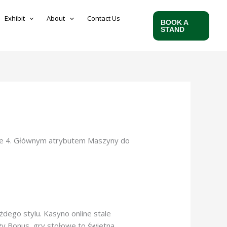
Exhibit
About
Contact Us
BOOK A
STAND
ynie 4. Głównym atrybutem Maszyny do
żdego stylu. Kasyno online stale
uży Bonus, gry stołowe to świetna