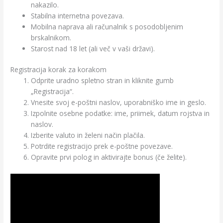
nakazilo.
Stabilna internetna povezava.
Mobilna naprava ali računalnik s posodobljenim
brskalnikom.
Starost nad 18 let (ali več v vaši državi).
Registracija korak za korakom
Odprite uradno spletno stran in kliknite gumb
„Registracija“.
Vnesite svoj e-poštni naslov, uporabniško ime in geslo.
Izpolnite osebne podatke: ime, priimek, datum rojstva in
naslov.
Izberite valuto in želeni način plačila.
Potrdite registracijo prek e-poštne povezave.
Opravite prvi polog in aktivirajte bonus (če želite).