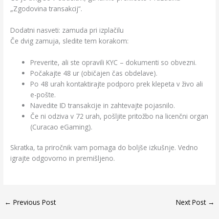
„Zgodovina transakcij“.
Dodatni nasveti: zamuda pri izplačilu
Če dvig zamuja, sledite tem korakom:
Preverite, ali ste opravili KYC – dokumenti so obvezni.
Počakajte 48 ur (običajen čas obdelave).
Po 48 urah kontaktirajte podporo prek klepeta v živo ali
e-pošte.
Navedite ID transakcije in zahtevajte pojasnilo.
Če ni odziva v 72 urah, pošljite pritožbo na licenčni organ
(Curacao eGaming).
Skratka, ta priročnik vam pomaga do boljše izkušnje. Vedno
igrajte odgovorno in premišljeno.
←
Previous Post
Next Post
→