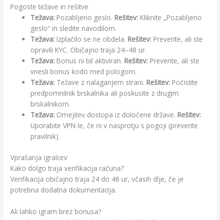
Pogoste težave in rešitve
Težava:
Pozabljeno geslo.
Rešitev:
Kliknite „Pozabljeno
geslo“ in sledite navodilom.
Težava:
Izplačilo se ne obdela.
Rešitev:
Preverite, ali ste
opravili KYC. Običajno traja 24–48 ur.
Težava:
Bonus ni bil aktiviran.
Rešitev:
Preverite, ali ste
vnesli bonus kodo med pologom.
Težava:
Težave z nalaganjem strani.
Rešitev:
Počistite
predpomnilnik brskalnika ali poskusite z drugim
brskalnikom.
Težava:
Omejitev dostopa iz določene države.
Rešitev:
Uporabite VPN le, če ni v nasprotju s pogoji (preverite
pravilnik).
Vprašanja igralcev
Kako dolgo traja verifikacija računa?
Verifikacija običajno traja 24 do 48 ur, včasih dlje, če je
potrebna dodatna dokumentacija.
Ali lahko igram brez bonusa?