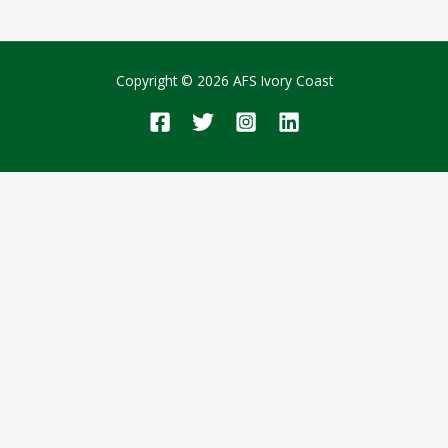
Copyright © 2026 AFS Ivory Coast