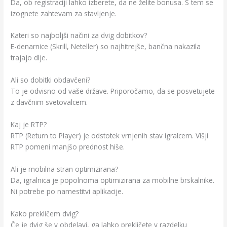
Da, ob registraciji lahko izberete, da ne želite bonusa. S tem se
izognete zahtevam za stavljenje.
Kateri so najboljši načini za dvig dobitkov?
E-denarnice (Skrill, Neteller) so najhitrejše, bančna nakazila
trajajo dlje.
Ali so dobitki obdavčeni?
To je odvisno od vaše države. Priporočamo, da se posvetujete
z davčnim svetovalcem.
Kaj je RTP?
RTP (Return to Player) je odstotek vrnjenih stav igralcem. Višji
RTP pomeni manjšo prednost hiše.
Ali je mobilna stran optimizirana?
Da, igralnica je popolnoma optimizirana za mobilne brskalnike.
Ni potrebe po namestitvi aplikacije.
Kako prekličem dvig?
Če je dvig še v obdelavi, ga lahko prekličete v razdelku