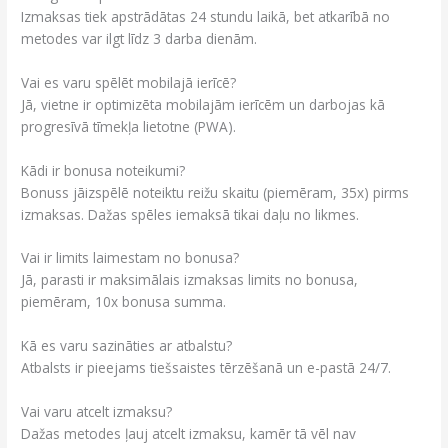
Izmaksas tiek apstrādātas 24 stundu laikā, bet atkarībā no
metodes var ilgt līdz 3 darba dienām.
Vai es varu spēlēt mobilajā ierīcē?
Jā, vietne ir optimizēta mobilajām ierīcēm un darbojas kā
progresīvā tīmekļa lietotne (PWA).
Kādi ir bonusa noteikumi?
Bonuss jāizspēlē noteiktu reižu skaitu (piemēram, 35x) pirms
izmaksas. Dažas spēles iemaksā tikai daļu no likmes.
Vai ir limits laimestam no bonusa?
Jā, parasti ir maksimālais izmaksas limits no bonusa,
piemēram, 10x bonusa summa.
Kā es varu sazināties ar atbalstu?
Atbalsts ir pieejams tiešsaistes tērzēšanā un e-pastā 24/7.
Vai varu atcelt izmaksu?
Dažas metodes ļauj atcelt izmaksu, kamēr tā vēl nav