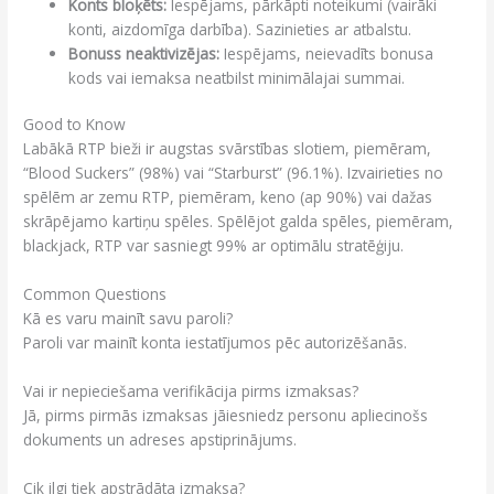
Konts bloķēts:
Iespējams, pārkāpti noteikumi (vairāki
konti, aizdomīga darbība). Sazinieties ar atbalstu.
Bonuss neaktivizējas:
Iespējams, neievadīts bonusa
kods vai iemaksa neatbilst minimālajai summai.
Good to Know
Labākā RTP bieži ir augstas svārstības slotiem, piemēram,
“Blood Suckers” (98%) vai “Starburst” (96.1%). Izvairieties no
spēlēm ar zemu RTP, piemēram, keno (ap 90%) vai dažas
skrāpējamo kartiņu spēles. Spēlējot galda spēles, piemēram,
blackjack, RTP var sasniegt 99% ar optimālu stratēģiju.
Common Questions
Kā es varu mainīt savu paroli?
Paroli var mainīt konta iestatījumos pēc autorizēšanās.
Vai ir nepieciešama verifikācija pirms izmaksas?
Jā, pirms pirmās izmaksas jāiesniedz personu apliecinošs
dokuments un adreses apstiprinājums.
Cik ilgi tiek apstrādāta izmaksa?