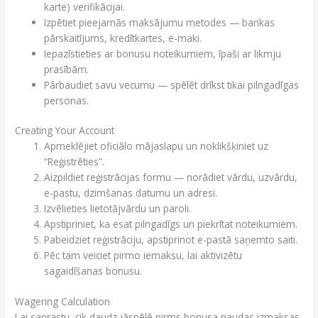
karte) verifikācijai.
Izpētiet pieejamās maksājumu metodes — bankas
pārskaitījums, kredītkartes, e-maki.
Iepazīstieties ar bonusu noteikumiem, īpaši ar likmju
prasībām.
Pārbaudiet savu vecumu — spēlēt drīkst tikai pilngadīgas
personas.
Creating Your Account
Apmeklējiet oficiālo mājaslapu un noklikšķiniet uz
“Reģistrēties”.
Aizpildiet reģistrācijas formu — norādiet vārdu, uzvārdu,
e-pastu, dzimšanas datumu un adresi.
Izvēlieties lietotājvārdu un paroli.
Apstipriniet, ka esat pilngadīgs un piekrītat noteikumiem.
Pabeidziet reģistrāciju, apstiprinot e-pastā saņemto saiti.
Pēc tam veiciet pirmo iemaksu, lai aktivizētu
sagaidīšanas bonusu.
Wagering Calculation
Lai saprastu, cik daudz jāspēlē pirms bonusa naudas izmaksas,