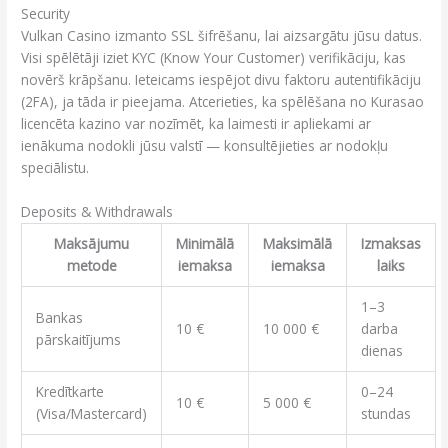
Security
Vulkan Casino izmanto SSL šifrēšanu, lai aizsargātu jūsu datus.
Visi spēlētāji iziet KYC (Know Your Customer) verifikāciju, kas
novērš krāpšanu. Ieteicams iespējot divu faktoru autentifikāciju
(2FA), ja tāda ir pieejama. Atcerieties, ka spēlēšana no Kurasao
licencēta kazino var nozīmēt, ka laimesti ir apliekami ar
ienākuma nodokli jūsu valstī — konsultējieties ar nodokļu
speciālistu.
Deposits & Withdrawals
Maksājumu
Minimālā
Maksimālā
Izmaksas
metode
iemaksa
iemaksa
laiks
1–3
Bankas
10 €
10 000 €
darba
pārskaitījums
dienas
Kredītkarte
0–24
10 €
5 000 €
(Visa/Mastercard)
stundas