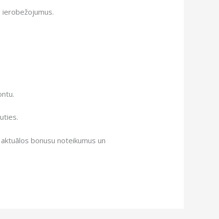
ma ierobežojumus.
ontu.
uties.
t aktuālos bonusu noteikumus un