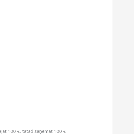
sājat 100 €, tātad saņemat 100 €