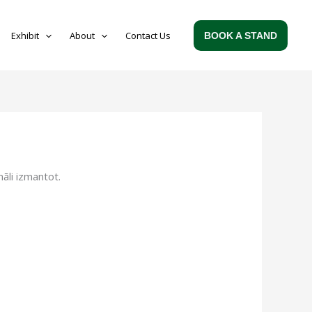
Exhibit
About
Contact Us
BOOK A STAND
māli izmantot.