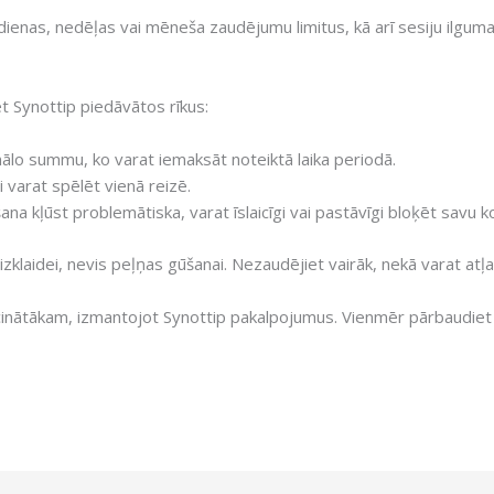
ikdienas, nedēļas vai mēneša zaudējumu limitus, kā arī sesiju ilgu
et Synottip piedāvātos rīkus:
mālo summu, ko varat iemaksāt noteiktā laika periodā.
gi varat spēlēt vienā reizē.
ana kļūst problemātiska, varat īslaicīgi vai pastāvīgi bloķēt savu k
izklaidei, nevis peļņas gūšanai. Nezaudējiet vairāk, nekā varat atļa
iecinātākam, izmantojot Synottip pakalpojumus. Vienmēr pārbaudie