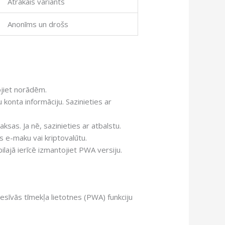
Ātrākais variants
Anonīms un drošs
kojiet norādēm.
 konta informāciju. Sazinieties ar
ksas. Ja nē, sazinieties ar atbalstu.
 e-maku vai kriptovalūtu.
ilajā ierīcē izmantojiet PWA versiju.
resīvās tīmekļa lietotnes (PWA) funkciju