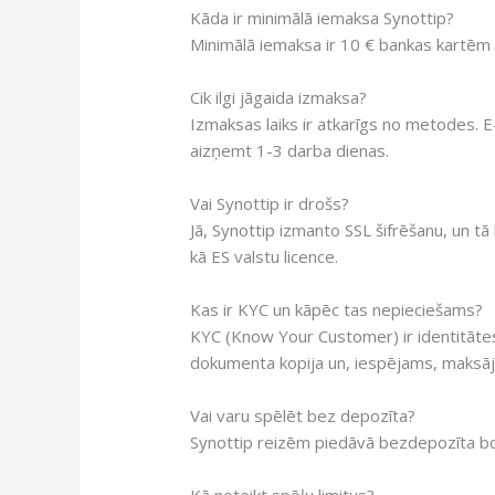
Kāda ir minimālā iemaksa Synottip?
Minimālā iemaksa ir 10 € bankas kartēm 
Cik ilgi jāgaida izmaksa?
Izmaksas laiks ir atkarīgs no metodes. E
aizņemt 1-3 darba dienas.
Vai Synottip ir drošs?
Jā, Synottip izmanto SSL šifrēšanu, un tā
kā ES valstu licence.
Kas ir KYC un kāpēc tas nepieciešams?
KYC (Know Your Customer) ir identitāte
dokumenta kopija un, iespējams, maksā
Vai varu spēlēt bez depozīta?
Synottip reizēm piedāvā bezdepozīta bonus