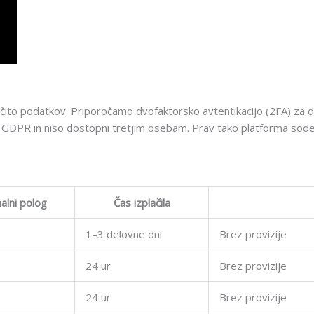
aščito podatkov. Priporočamo dvofaktorsko avtentikacijo (2FA) za
i GDPR in niso dostopni tretjim osebam. Prav tako platforma sodel
alni polog
Čas izplačila
1–3 delovne dni
Brez provizije
24 ur
Brez provizije
24 ur
Brez provizije