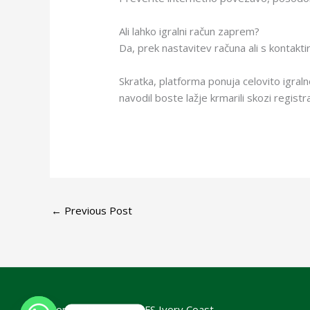
Ali lahko igralni račun zaprem?
Da, prek nastavitev računa ali s kontak
Skratka, platforma ponuja celovito igral
navodil boste lažje krmarili skozi registr
←
Previous Post
Copyright © 2026 AFS Ivory Coast