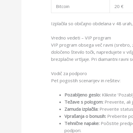
Bitcoin
20 €
Izplačila so običajno obdelana v 48 urah
Vredno vedeti – VIP program
VIP program obsega več ravni (srebro, zl
določeno število točk, napredujete v višj
brezplačne vrtljaje. Pri diamantni ravni
Vodič za podporo
Pet pogostih scenarijev in rešitev:
Pozabljeno geslo:
Kliknite ‘Pozabl
Težave s pologom:
Preverite, ali 
Zamuda izplačila:
Preverite status 
Vprašanja o bonusih:
Preberite pog
Tehnične napake:
Počistite predpo
podpori.