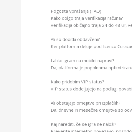
Pogosta vprašanja (FAQ)
Kako dolgo traja verifikacija računa?
Verifikacija običajno traja 24 do 48 ur,
Ali so dobitki obdavčeni?
Ker platforma deluje pod licenco Curac
Lahko igram na mobilni napravi?
Da, platforma je popolnoma optimizirana 
Kako pridobim VIP status?
VIP status dodeljujejo na podlagi povabi
Ali obstajajo omejitve pri izplačilih?
Da, dnevne in mesečne omejitve so odvis
Kaj narediti, če se igra ne naloži?
Preverite internetno povezavo, posodobi