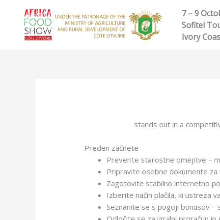
Skip
7 – 9 Octo
to
Sofitel Tou
content
Ivory Coas
Cazeus casino
stands out in a competiti
Preden začnete
Preverite starostne omejitve – mi
Pripravite osebne dokumente za ver
Zagotovite stabilno internetno po
Izberite način plačila, ki ustreza 
Seznanite se s pogoji bonusov – 
Odločite se za igralni proračun i