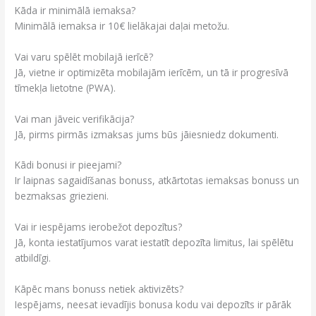
Kāda ir minimālā iemaksa?
Minimālā iemaksa ir 10€ lielākajai daļai metožu.
Vai varu spēlēt mobilajā ierīcē?
Jā, vietne ir optimizēta mobilajām ierīcēm, un tā ir progresīvā
tīmekļa lietotne (PWA).
Vai man jāveic verifikācija?
Jā, pirms pirmās izmaksas jums būs jāiesniedz dokumenti.
Kādi bonusi ir pieejami?
Ir laipnas sagaidīšanas bonuss, atkārtotas iemaksas bonuss un
bezmaksas griezieni.
Vai ir iespējams ierobežot depozītus?
Jā, konta iestatījumos varat iestatīt depozīta limitus, lai spēlētu
atbildīgi.
Kāpēc mans bonuss netiek aktivizēts?
Iespējams, neesat ievadījis bonusa kodu vai depozīts ir pārāk