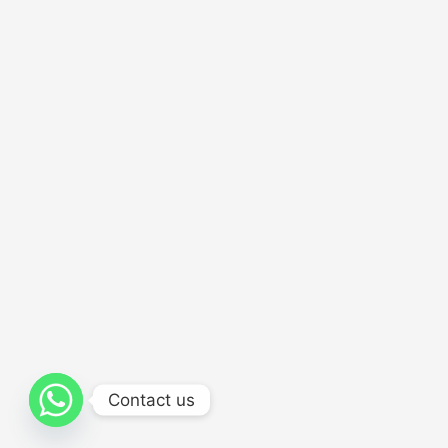
Contact us