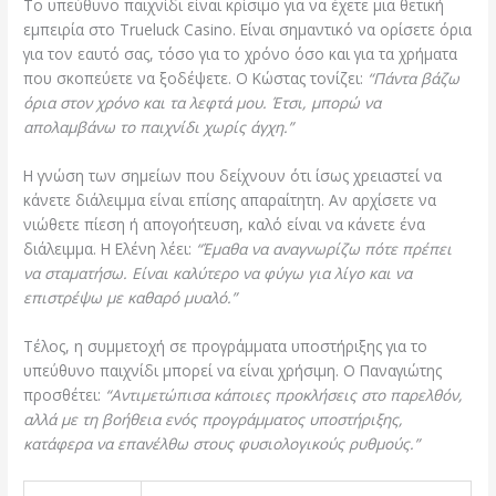
Το υπεύθυνο παιχνίδι είναι κρίσιμο για να έχετε μια θετική
εμπειρία στο Trueluck Casino. Είναι σημαντικό να ορίσετε όρια
για τον εαυτό σας, τόσο για το χρόνο όσο και για τα χρήματα
που σκοπεύετε να ξοδέψετε. Ο Κώστας τονίζει:
“Πάντα βάζω
όρια στον χρόνο και τα λεφτά μου. Έτσι, μπορώ να
απολαμβάνω το παιχνίδι χωρίς άγχη.”
Η γνώση των σημείων που δείχνουν ότι ίσως χρειαστεί να
κάνετε διάλειμμα είναι επίσης απαραίτητη. Αν αρχίσετε να
νιώθετε πίεση ή απογοήτευση, καλό είναι να κάνετε ένα
διάλειμμα. Η Ελένη λέει:
“Έμαθα να αναγνωρίζω πότε πρέπει
να σταματήσω. Είναι καλύτερο να φύγω για λίγο και να
επιστρέψω με καθαρό μυαλό.”
Τέλος, η συμμετοχή σε προγράμματα υποστήριξης για το
υπεύθυνο παιχνίδι μπορεί να είναι χρήσιμη. Ο Παναγιώτης
προσθέτει:
“Αντιμετώπισα κάποιες προκλήσεις στο παρελθόν,
αλλά με τη βοήθεια ενός προγράμματος υποστήριξης,
κατάφερα να επανέλθω στους φυσιολογικούς ρυθμούς.”