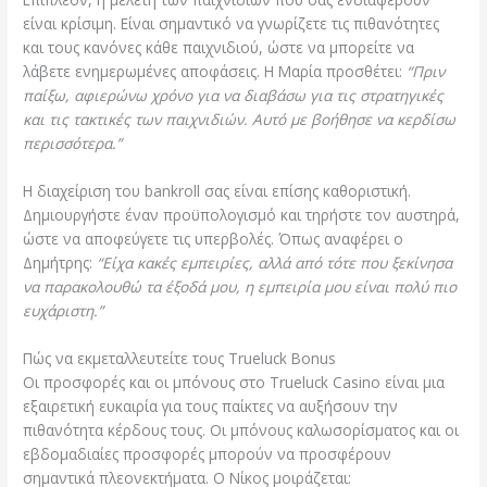
είναι κρίσιμη. Είναι σημαντικό να γνωρίζετε τις πιθανότητες
και τους κανόνες κάθε παιχνιδιού, ώστε να μπορείτε να
λάβετε ενημερωμένες αποφάσεις. Η Μαρία προσθέτει:
“Πριν
παίξω, αφιερώνω χρόνο για να διαβάσω για τις στρατηγικές
και τις τακτικές των παιχνιδιών. Αυτό με βοήθησε να κερδίσω
περισσότερα.”
Η διαχείριση του bankroll σας είναι επίσης καθοριστική.
Δημιουργήστε έναν προϋπολογισμό και τηρήστε τον αυστηρά,
ώστε να αποφεύγετε τις υπερβολές. Όπως αναφέρει ο
Δημήτρης:
“Είχα κακές εμπειρίες, αλλά από τότε που ξεκίνησα
να παρακολουθώ τα έξοδά μου, η εμπειρία μου είναι πολύ πιο
ευχάριστη.”
Πώς να εκμεταλλευτείτε τους Trueluck Bonus
Οι προσφορές και οι μπόνους στο Trueluck Casino είναι μια
εξαιρετική ευκαιρία για τους παίκτες να αυξήσουν την
πιθανότητα κέρδους τους. Οι μπόνους καλωσορίσματος και οι
εβδομαδιαίες προσφορές μπορούν να προσφέρουν
σημαντικά πλεονεκτήματα. Ο Νίκος μοιράζεται: