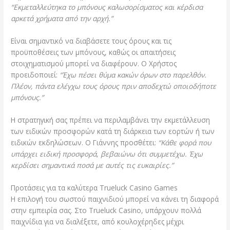
“Εκμεταλλεύτηκα το μπόνους καλωσορίσματος και κέρδισα
αρκετά χρήματα από την αρχή.”
Είναι σημαντικό να διαβάσετε τους όρους και τις
προϋποθέσεις των μπόνους, καθώς οι απαιτήσεις
στοιχηματισμού μπορεί να διαφέρουν. Ο Χρήστος
προειδοποιεί:
“Έχω πέσει θύμα κακών όρων στο παρελθόν.
Πλέον, πάντα ελέγχω τους όρους πριν αποδεχτώ οποιοδήποτε
μπόνους.”
Η στρατηγική σας πρέπει να περιλαμβάνει την εκμετάλλευση
των ειδικών προσφορών κατά τη διάρκεια των εορτών ή των
ειδικών εκδηλώσεων. Ο Γιάννης προσθέτει:
“Κάθε φορά που
υπάρχει ειδική προσφορά, βεβαιώνω ότι συμμετέχω. Έχω
κερδίσει σημαντικά ποσά με αυτές τις ευκαιρίες.”
Προτάσεις για τα καλύτερα Trueluck Casino Games
Η επιλογή του σωστού παιχνιδιού μπορεί να κάνει τη διαφορά
στην εμπειρία σας. Στο Trueluck Casino, υπάρχουν πολλά
παιχνίδια για να διαλέξετε, από κουλοχέρηδες μέχρι