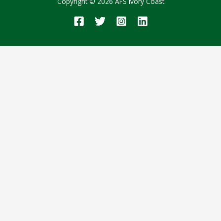
Copyright © 2026 AFS Ivory Coast