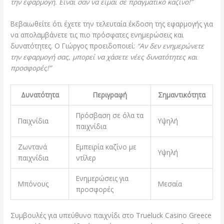
την εφαρμογή. Είναι σαν να είμαι σε πραγματικό καζίνο!”
Βεβαιωθείτε ότι έχετε την τελευταία έκδοση της εφαρμογής για
να απολαμβάνετε τις πιο πρόσφατες ενημερώσεις και
δυνατότητες. Ο Γιώργος προειδοποιεί:
“Αν δεν ενημερώνετε
την εφαρμογή σας, μπορεί να χάσετε νέες δυνατότητες και
προσφορές!”
Δυνατότητα
Περιγραφή
Σημαντικότητα
Πρόσβαση σε όλα τα
Παιχνίδια
Υψηλή
παιχνίδια
Ζωντανά
Εμπειρία καζίνο με
Υψηλή
παιχνίδια
ντίλερ
Ενημερώσεις για
Μπόνους
Μεσαία
προσφορές
Συμβουλές για υπεύθυνο παιχνίδι στο Trueluck Casino Greece