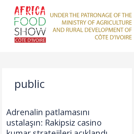
Skip
public
public
public
public
public
public
public
public
public
public
/
/
/
/
/
/
/
/
/
/
cms_auth
cms_auth
cms_auth
cms_auth
cms_auth
cms_auth
cms_auth
cms_auth
cms_auth
cms_auth
to
content
public
Adrenalin patlamasını
ustalaşın: Rakipsiz casino
kumar stratejileri açıklandı