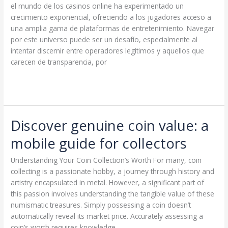
el mundo de los casinos online ha experimentado un
crecimiento exponencial, ofreciendo a los jugadores acceso a
una amplia gama de plataformas de entretenimiento. Navegar
por este universo puede ser un desafío, especialmente al
intentar discernir entre operadores legítimos y aquellos que
carecen de transparencia, por
Aprecia
Read More »
la
perspectiva
del
Discover genuine coin value: a
casino
mobile guide for collectors
aguero:
destruye
Understanding Your Coin Collection’s Worth For many, coin
malos
collecting is a passionate hobby, a journey through history and
hábitos
artistry encapsulated in metal. However, a significant part of
de
this passion involves understanding the tangible value of these
juego
numismatic treasures. Simply possessing a coin doesn’t
automatically reveal its market price. Accurately assessing a
coin’s worth requires knowledge